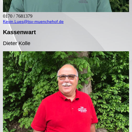
0170 / 7681379
Kevin.Lues@tsv-muenchehof.de
Kassenwart
Dieter Kolle