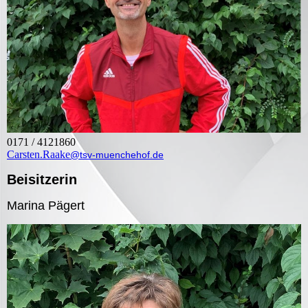
0171 / 4121860
Carsten.Raake
@tsv-muenchehof.de
Beisitzerin
Marina Pägert