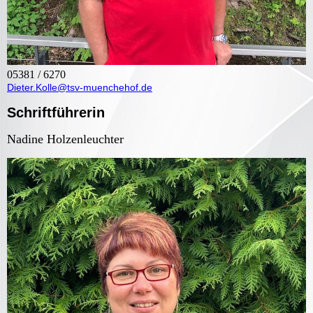
05381 / 6270
Dieter.Kolle@tsv-muenchehof.de
Schriftführerin
Nadine Holzenleuchter