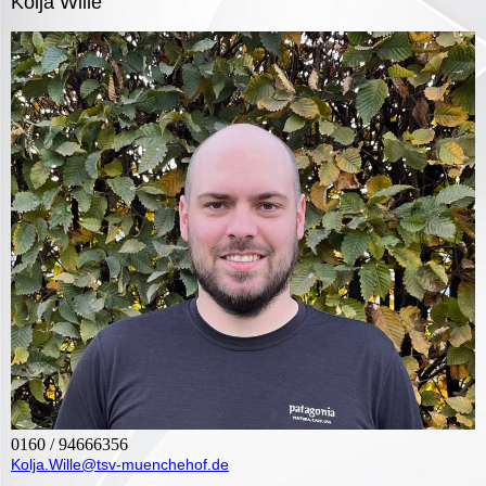
Kolja Wille
0160 / 94666356
Kolja.Wille@tsv-muenchehof.de