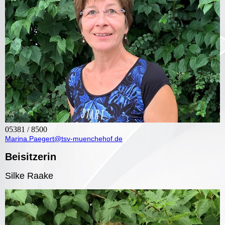
05381 / 8500
Marina.Paegert@tsv-muenchehof.de
Beisitzerin
Silke Raake