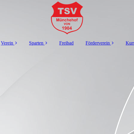
Verein
Sparten
Freibad
Förderverein
Kurs
Geschichte
Fußball
Geschichte
Vorstand
Kinderturnen
Vorstand
Downloads
Herrenturnen
Gallerie
Fanshop
Jumping Fitness
Sponsoring
Kontakt
Pärchensport
Downloads
Galerie
Rückenschule
Online-
Mitgliedsantrag
Impressum
BodyWorkout 600
Datenschutz
Damen- gymnastik